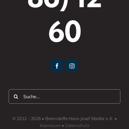
60
Suche
nach:
© 2012 - 2026 • Brennstoffe Hans-Josef Stadler e. K. •
Impressum
•
Datenschutz