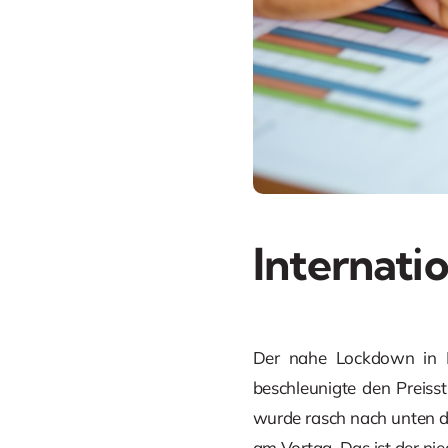
Internati
Der nahe Lockdown in De
beschleunigte den Preiss
wurde rasch nach unten d
am Vortag. Das ist der nie