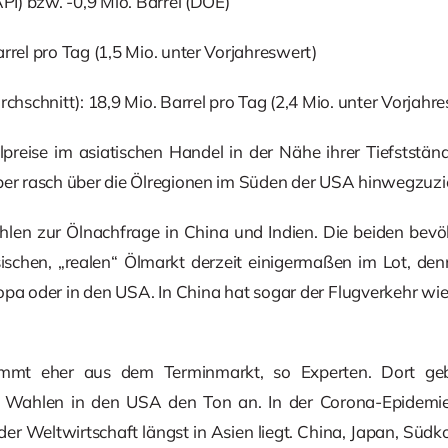
API) bzw. -0,9 Mio. Barrel (DOE)
rrel pro Tag (1,5 Mio. unter Vorjahreswert)
schnitt): 18,9 Mio. Barrel pro Tag (2,4 Mio. unter Vorjahre
lpreise im asiatischen Handel in der Nähe ihrer Tiefststä
aber rasch über die Ölregionen im Süden der USA hinwegzuzi
len zur Ölnachfrage in China und Indien. Die beiden bevö
ischen, „realen“ Ölmarkt derzeit einigermaßen im Lot, denn
uropa oder in den USA. In China hat sogar der Flugverkehr w
mmt eher aus dem Terminmarkt, so Experten. Dort ge
Wahlen in den USA den Ton an. In der Corona-Epidemie 
der Weltwirtschaft längst in Asien liegt. China, Japan, Süd