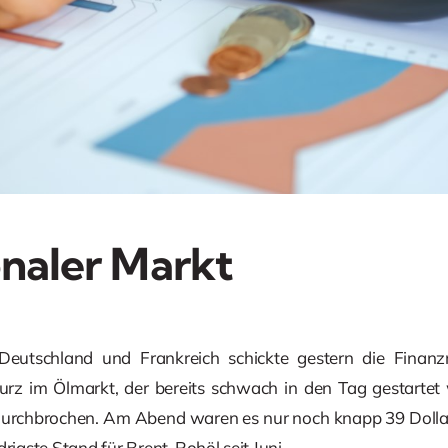
onaler Markt
utschland und Frankreich schickte gestern die Finanz
turz im Ölmarkt, der bereits schwach in den Tag gestartet
urchbrochen. Am Abend waren es nur noch knapp 39 Dollar,
drigste Stand für Brent-Rohöl seit Juni.