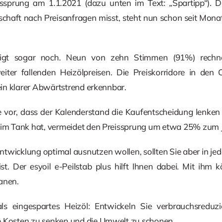
eissprung am 1.1.2021 (dazu unten im Text: „Spartipp“).
tschaft nach Preisanfragen misst, steht nun schon seit Mon
eigt sogar noch. Neun von zehn Stimmen (91%) rechne
iter fallenden Heizölpreisen. Die Preiskorridore in den 
 ein klarer Abwärtstrend erkennbar.
 vor, dass der Kalenderstand die Kaufentscheidung lenken 
g im Tank hat, vermeidet den Preissprung um etwa 25% zum J
ntwicklung optimal ausnutzen wollen, sollten Sie aber in je
ist. Der esyoil e-Peilstab plus hilft Ihnen dabei. Mit ihm
anen.
r als eingespartes Heizöl: Entwickeln Sie verbrauchsre
e Kosten zu senken und die Umwelt zu schonen.