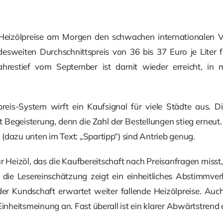
 Heizölpreise am Morgen den schwachen internationalen V
esweiten Durchschnittspreis von 36 bis 37 Euro je Liter f
jahrestief vom September ist damit wieder erreicht, i
eis-System wirft ein Kaufsignal für viele Städte aus. D
 Begeisterung, denn die Zahl der Bestellungen stieg erneut. 
(dazu unten im Text: „Spartipp“) sind Antrieb genug.
eizöl, das die Kaufbereitschaft nach Preisanfragen misst,
die Lesereinschätzung zeigt ein einheitliches Abstimmve
er Kundschaft erwartet weiter fallende Heizölpreise. Auch
Einheitsmeinung an. Fast überall ist ein klarer Abwärtstrend