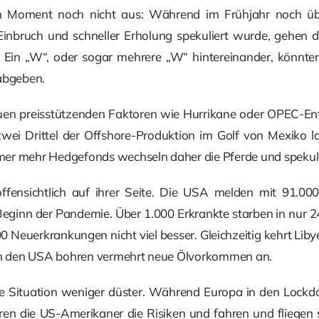
m Moment noch nicht aus: Während im Frühjahr noch übe
inbruch und schneller Erholung spekuliert wurde, gehen d
 Ein „W“, oder sogar mehrere „W“ hintereinander, könnten
 abgeben.
en preisstützenden Faktoren wie Hurrikane oder OPEC-Ent
wei Drittel der Offshore-Produktion im Golf von Mexiko l
er mehr Hedgefonds wechseln daher die Pferde und spekulie
offensichtlich auf ihrer Seite. Die USA melden mit 91.0
Beginn der Pandemie. Über 1.000 Erkrankte starben in nur 2
00 Neuerkrankungen nicht viel besser. Gleichzeitig kehrt Li
 in den USA bohren vermehrt neue Ölvorkommen an.
die Situation weniger düster. Während Europa in den Lock
ren die US-Amerikaner die Risiken und fahren und fliegen s