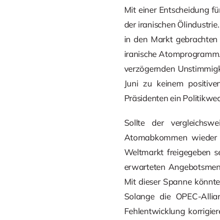
Mit einer Entscheidung fü
der iranischen Ölindustri
in den Markt gebrachte
iranische Atomprogramm. 
verzögernden Unstimmigke
Juni zu keinem positiv
Präsidenten ein Politikw
Sollte der vergleichs
Atomabkommen wieder in
Weltmarkt freigegeben se
erwarteten Angebotsmenge
Mit dieser Spanne könnte
Solange die OPEC-Allian
Fehlentwicklung korrigier