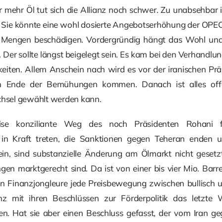
r mehr Öl tut sich die Allianz noch schwer. Zu unabsehbar i
e. Sie könnte eine wohl dosierte Angebotserhöhung der OPEC-
n Mengen beschädigen. Vordergründig hängt das Wohl un
Der sollte längst beigelegt sein. Es kam bei den Verhandlu
iten. Allem Anschein nach wird es vor der iranischen Pr
en Ende der Bemühungen kommen. Danach ist alles of
echsel gewählt werden kann.
weise konziliante Weg des noch Präsidenten Rohani f
 Kraft treten, die Sanktionen gegen Teheran enden un
in, sind substanzielle Änderung am Ölmarkt nicht gesetz
n marktgerecht sind. Da ist von einer bis vier Mio. Barr
n Finanzjongleure jede Preisbewegung zwischen bullisch u
z mit ihren Beschlüssen zur Förderpolitik das letzte W
en. Hat sie aber einen Beschluss gefasst, der vom Iran ge