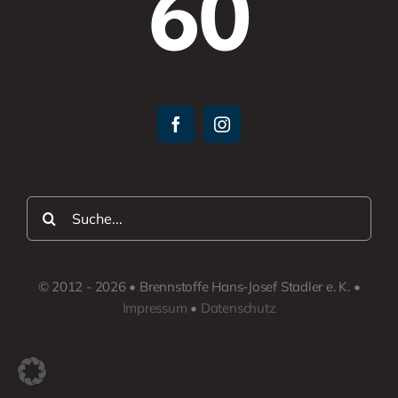
60
Suche
nach:
© 2012 - 2026 • Brennstoffe Hans-Josef Stadler e. K. •
Impressum
•
Datenschutz