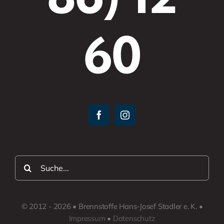
60
Suche
nach:
© 2012 - 2026 • Brennstoffe Hans-Josef Stadler e. K. •
Impressum
•
Datenschutz