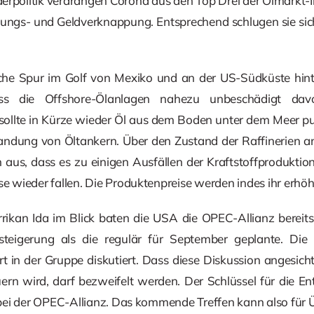
erpolitik verdrängen Corona aus den Top Drei der Ölmarkt-
gungs- und Geldverknappung. Entsprechend schlugen sie si
che Spur im Golf von Mexiko und an der US-Südküste hint
ss die Offshore-Ölanlagen nahezu unbeschädigt dav
ollte in Kürze wieder Öl aus dem Boden unter dem Meer pum
andung von Öltankern. Über den Zustand der Raffinerien an
 aus, dass es zu einigen Ausfällen der Kraftstoffproduktio
se wieder fallen. Die Produktenpreise werden indes ihr erhö
ikan Ida im Blick baten die USA die OPEC-Allianz bereit
steigerung als die regulär für September geplante. Di
 in der Gruppe diskutiert. Dass diese Diskussion angesich
rn wird, darf bezweifelt werden. Der Schlüssel für die En
in bei der OPEC-Allianz. Das kommende Treffen kann also für