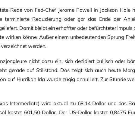
ete Rede von Fed-Chef Jerome Powell in Jackson Hole h
ine terminierte Reduzierung oder gar das Ende der Anl
iefert. Damit bleibt ein erhoffter oder befürchteter Impuls
ätte wirken könne. Außer einem unbedeutenden Sprung Frei
verzeichnet werden.
zjongleure nicht dazu ein, sich dezidiert bullisch oder bär
ht gerade auf Stillstand. Das zeigt sich auch heute Mor
on auf Hurrikan Ida wurde zügig annulliert. Zur Stunde we
as Intermediate) wird aktuell zu 68,14 Dollar und das Bar
öl kostet 601,50 Dollar. Der US-Dollar kostet 0,8475 Eu