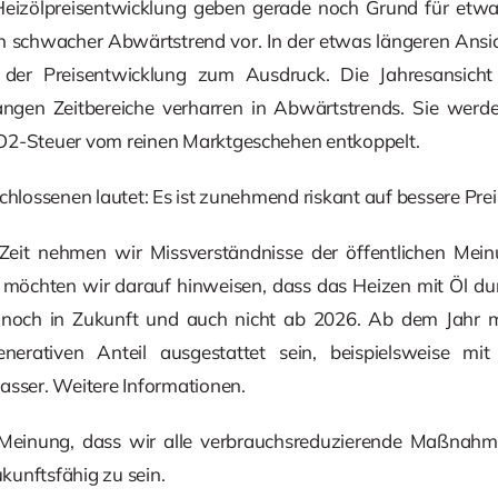
Heizölpreisentwicklung geben gerade noch Grund für etwas
 ein schwacher Abwärtstrend vor. In der etwas längeren An
 der Preisentwicklung zum Ausdruck. Die Jahresansich
angen Zeitbereiche verharren in Abwärtstrends. Sie werden
O2-Steuer vom reinen Marktgeschehen entkoppelt.
chlossenen lautet: Es ist zunehmend riskant auf bessere Prei
er Zeit nehmen wir Missverständnisse der öffentlichen Mei
möchten wir darauf hinweisen, dass das Heizen mit Öl du
zt noch in Zukunft und auch nicht ab 2026. Ab dem Jahr
enerativen Anteil ausgestattet sein, beispielsweise mit 
ser. Weitere Informationen.
 Meinung, dass wir alle verbrauchsreduzierende Maßnah
unftsfähig zu sein.