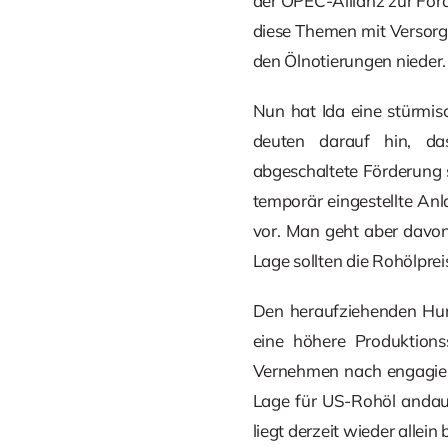
der OPEC-Allianz zur Förd
diese Themen mit Versor
den Ölnotierungen nieder.
Nun hat Ida eine stürmis
deuten darauf hin, da
abgeschaltete Förderung s
temporär eingestellte Anl
vor. Man geht aber davon
Lage sollten die Rohölprei
Den heraufziehenden Hurr
eine höhere Produktions
Vernehmen nach engagiert
Lage für US-Rohöl andaue
liegt derzeit wieder alle