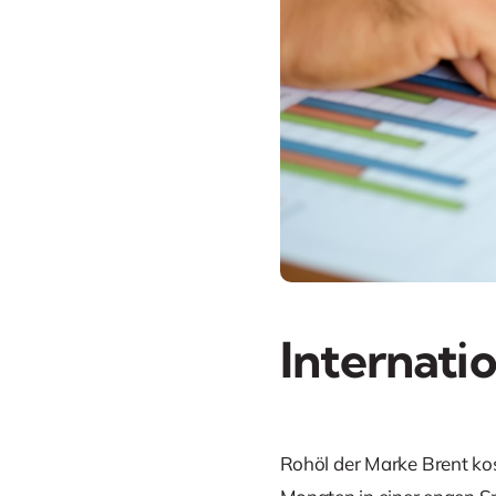
Internati
Rohöl der Marke Brent kos