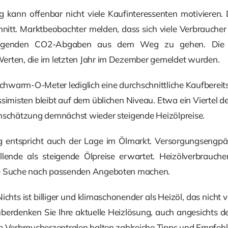
 kann offenbar nicht viele Kaufinteressenten motivieren. 
nitt. Marktbeobachter melden, dass sich viele Verbraucher
igenden CO2-Abgaben aus dem Weg zu gehen. Die Fül
erten, die im letzten Jahr im Dezember gemeldet wurden.
hwarm-O-Meter lediglich eine durchschnittliche Kaufbereit
ssimisten bleibt auf dem üblichen Niveau. Etwa ein Viertel d
inschätzung demnächst wieder steigende Heizölpreise.
 entspricht auch der Lage im Ölmarkt. Versorgungsengpäss
ende als steigende Ölpreise erwartet. Heizölverbraucher
ie Suche nach passenden Angeboten machen.
Nichts ist billiger und klimaschonender als Heizöl, das nicht
berdenken Sie Ihre aktuelle Heizlösung, auch angesichts d
e Verbraucherzentralen halten zahlreiche Tipps und Empfehl