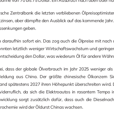
anne von 70 bis 75 Dollar. Ein Ausbruch nach oben oder nach 
sche Zentralbank die letzten verbliebenen Ölpreisoptimist
tzinsen, aber dämpfte den Ausblick auf das kommende Jahr. 
nssenkungen geben.
 daraufhin sofort ein. Das zog auch die Ölpreise mit nach
nnten letztlich weniger Wirtschaftswachstum und geringe
entscheidung den Dollar, was wiederum Öl für andere Wäh
ei, dass der globale Ölverbrauch im Jahr 2025 weniger als 
ldung aus China. Der größte chinesische Ölkonzern Si
and spätestens 2027 ihren Höhepunkt überschreiten wird. 
derruflich, da sich die Elektroautos in rasantem Tempo 
icklung sorgt zusätzlich dafür, dass auch die Dieselnac
trochemie wird der Öldurst Chinas wachsen.