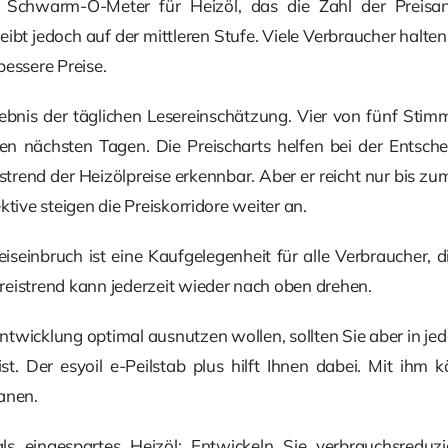
s Schwarm-O-Meter für Heizöl, das die Zahl der Preisa
leibt jedoch auf der mittleren Stufe. Viele Verbraucher halte
bessere Preise.
bnis der täglichen Lesereinschätzung. Vier von fünf Stimm
den nächsten Tagen. Die Preischarts helfen bei der Entsch
tstrend der Heizölpreise erkennbar. Aber er reicht nur bis zum
ktive steigen die Preiskorridore weiter an.
iseinbruch ist eine Kaufgelegenheit für alle Verbraucher, 
eistrend kann jederzeit wieder nach oben drehen.
ntwicklung optimal ausnutzen wollen, sollten Sie aber in je
ist. Der esyoil e-Peilstab plus hilft Ihnen dabei. Mit ihm
anen.
r als eingespartes Heizöl: Entwickeln Sie verbrauchsre