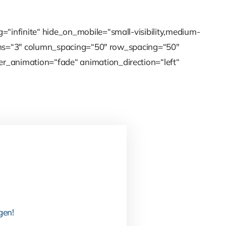
=“infinite“ hide_on_mobile=“small-visibility,medium-
lumns=“3″ column_spacing=“50″ row_spacing=“50″
r_animation=“fade“ animation_direction=“left“
gen!