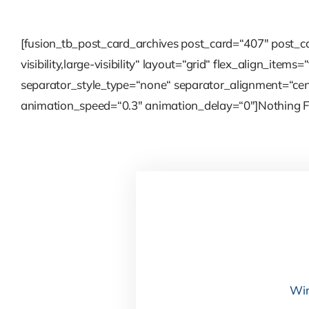
[fusion_tb_post_card_archives post_card=“407″ post_ca
visibility,large-visibility“ layout=“grid“ flex_align_
separator_style_type=“none“ separator_alignment=“cen
animation_speed=“0.3″ animation_delay=“0″]Nothing F
Wir