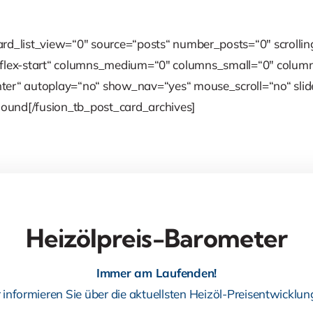
rd_list_view=“0″ source=“posts“ number_posts=“0″ scrolling
items=“flex-start“ columns_medium=“0″ columns_small=“0″ co
ter“ autoplay=“no“ show_nav=“yes“ mouse_scroll=“no“ slide
ound[/fusion_tb_post_card_archives]
Heizölpreis-Barometer
Immer am Laufenden!
 informieren Sie über die aktuellsten Heizöl-Preisentwicklun