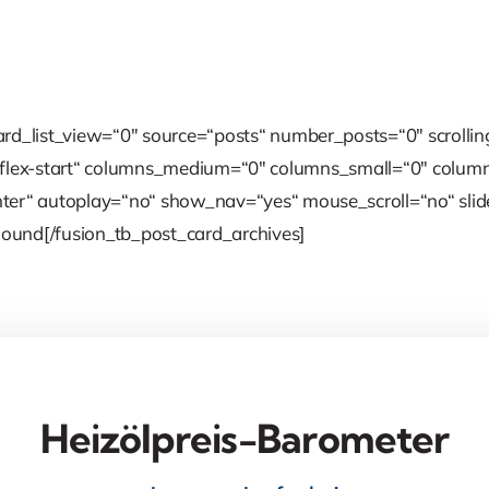
rd_list_view=“0″ source=“posts“ number_posts=“0″ scrolling
items=“flex-start“ columns_medium=“0″ columns_small=“0″ co
ter“ autoplay=“no“ show_nav=“yes“ mouse_scroll=“no“ slide
ound[/fusion_tb_post_card_archives]
Heizölpreis-Barometer