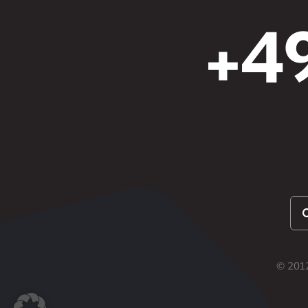
+49
Su
nac
© 2012