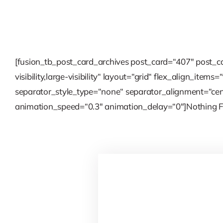
[fusion_tb_post_card_archives post_card=“407″ post_ca
visibility,large-visibility“ layout=“grid“ flex_align_
separator_style_type=“none“ separator_alignment=“cen
animation_speed=“0.3″ animation_delay=“0″]Nothing F