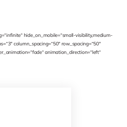
=“infinite“ hide_on_mobile=“small-visibility,medium-
lumns=“3″ column_spacing=“50″ row_spacing=“50″
r_animation=“fade“ animation_direction=“left“