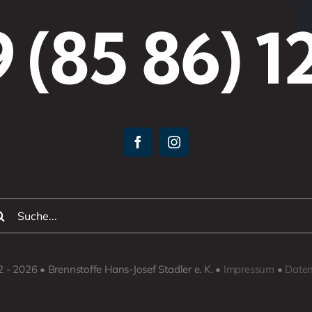
 (85 86) 1
che
h:
 - 2026 • Brennstoffe Hans-Josef Stadler e. K. •
Impressum
•
Daten