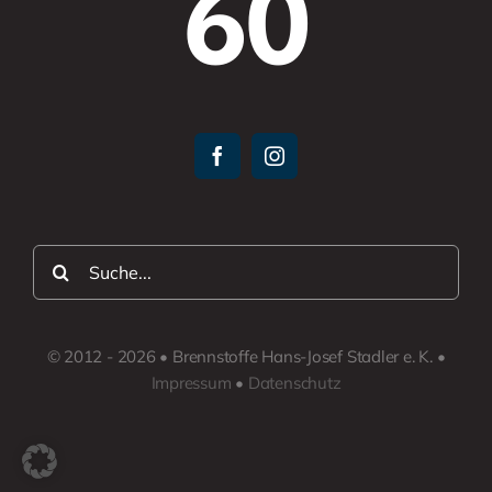
60
Suche
nach:
© 2012 - 2026 • Brennstoffe Hans-Josef Stadler e. K. •
Impressum
•
Datenschutz