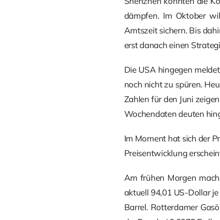
Shenzhen könnten die Kon
dämpfen. Im Oktober wil
Amtszeit sichern. Bis dah
erst danach einen Strateg
Die USA hingegen meldete
noch nicht zu spüren. He
Zahlen für den Juni zeigen
Wochendaten deuten hing
Im Moment hat sich der P
Preisentwicklung erscheint
Am frühen Morgen machen 
aktuell 94,01 US-Dollar j
Barrel. Rotterdamer Gasöl