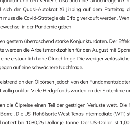
junktur und den Verkehr, also auch die Ölnachfrage in Ch
l sich der Quasi-Autokrat Xi Jinping auf dem Parteitag d
in muss die Covid-Strategie als Erfolg verkauft werden. We
iewechsel in der Pandemie geben.
n gestern überraschend starke Konjunkturdaten. Der Effekt 
ute werden die Arbeitsmarktzahlen für den August mit Span
 eine erstaunlich hohe Ölnachfrage. Die weniger verlässliche
egen auf eine schwächere Nachfrage.
reistrend an den Ölbörsen jedoch von den Fundamentaldaten
 völlig unklar. Viele Hedgefonds warten an der Seitenlinie u
die Ölpreise einen Teil der gestrigen Verluste wett. Die 
e Barrel. Die US-Rohölsorte West Texas Intermediate (WTI) st
 notiert bei 1080,25 Dollar je Tonne. Der US-Dollar ist 1,0