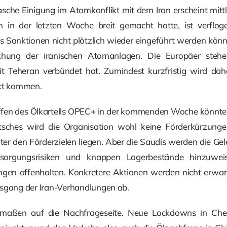
asche Einigung im Atomkonflikt mit dem Iran erscheint mitt
h in der letzten Woche breit gemacht hatte, ist verfloge
ss Sanktionen nicht plötzlich wieder eingeführt werden kön
chung der iranischen Atomanlagen. Die Europäer steh
 Teheran verbündet hat. Zumindest kurzfristig wird dahe
rkt kommen.
fen des Ölkartells OPEC+ in der kommenden Woche könnte 
utsches wird die Organisation wohl keine Förderkürzung
er den Förderzielen liegen. Aber die Saudis werden die Gele
rsorgungsrisiken und knappen Lagerbestände hinzuwei
gen offenhalten. Konkretere Aktionen werden nicht erwart
usgang der Iran-Verhandlungen ab.
ermaßen auf die Nachfrageseite. Neue Lockdowns in Ch