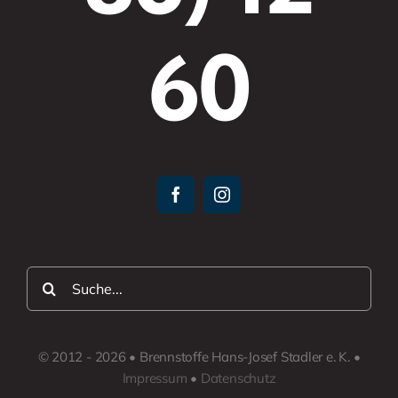
60
Suche
nach:
© 2012 - 2026 • Brennstoffe Hans-Josef Stadler e. K. •
Impressum
•
Datenschutz