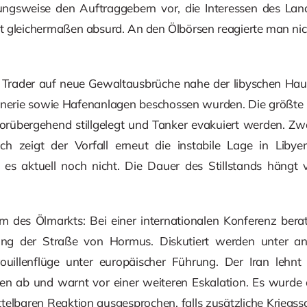
ngsweise den Auftraggebern vor, die Interessen des Lan
t gleichermaßen absurd. An den Ölbörsen reagierte man nic
 Trader auf neue Gewaltausbrüche nahe der libyschen Haupt
inerie sowie Hafenanlagen beschossen wurden. Die größte n
rübergehend stillgelegt und Tanker evakuiert werden. Zw
ch zeigt der Vorfall erneut die instabile Lage in Liby
t es aktuell noch nicht. Die Dauer des Stillstands hängt
 des Ölmarkts: Bei einer internationalen Konferenz bera
ng der Straße von Hormus. Diskutiert werden unter a
ouillenflüge unter europäischer Führung. Der Iran lehnt e
en ab und warnt vor einer weiteren Eskalation. Es wurde 
elbaren Reaktion ausgesprochen, falls zusätzliche Kriegssch