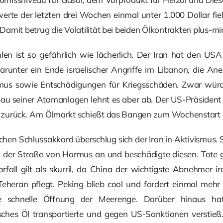
erte der letzten drei Wochen einmal unter 1.000 Dollar fie
amit betrug die Volatilität bei beiden Ölkontrakten plus-mi
hlen ist so gefährlich wie lächerlich. Der Iran hat den U
arunter ein Ende israelischer Angriffe im Libanon, die An
mus sowie Entschädigungen für Kriegsschäden. Zwar würd
u seiner Atomanlagen lehnt es aber ab. Der US-Präsident 
zurück. Am Ölmarkt schießt das Bangen zum Wochenstart i
hen Schlussakkord überschlug sich der Iran in Aktivismus. S
in der Straße von Hormus an und beschädigte diesen. Tot
rfall gilt als skurril, da China der wichtigste Abnehmer i
heran pflegt. Peking blieb cool und fordert einmal mehr 
 schnelle Öffnung der Meerenge. Darüber hinaus hat
sches Öl transportierte und gegen US-Sanktionen verstieß