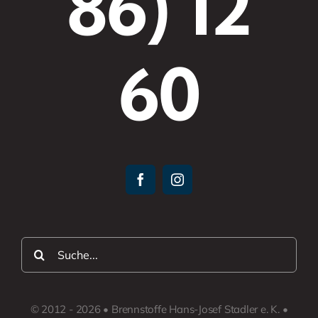
86) 12
60
Suche
nach:
© 2012 - 2026 • Brennstoffe Hans-Josef Stadler e. K. •