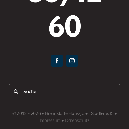
60
Suche
nach:
© 2012 - 2026 • Brennstoffe Hans-Josef Stadler e. K. •
Impressum
•
Datenschutz