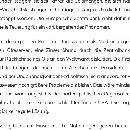
den steigern sie seit Jahren die Geldmengen, die sich natü
irtschaftsleistungen nicht adäquat steigen. Um die Inflati
oppt werden. Die Europäische Zentralbank sieht dafür n
tuelle Teuerung für ein vorübergehendes Phänomen.
r dem gleichen Problem. Dort werden als Medizin gegen
hen Ölreserven, eine Zinserhöhung durch die Zentralban
ur Rückkehr seines Öls an den Weltmarkt diskutiert. Die F
 Effekt bringen, der mehr dem Ansehen des Präsidenten 
nd der Unabhängigkeit der Fed politisch nicht angeordnet 
swesen noch größere Probleme als bisher. Das wäre mindest
em Iran wäre angesichts der harten politischen Gegensätze
cheinlichkeit ein ganz schlechter für die USA. Die Lage 
gibt keine gute Lösung.
sen gibt es ein Einsehen. Die Notierungen geben heute