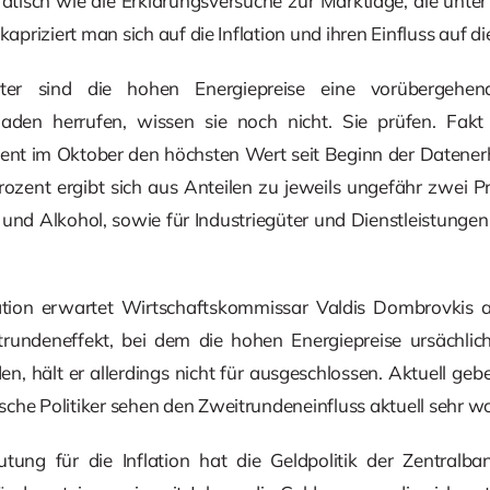
isch wie die Erklärungsversuche zur Marktlage, die unter 
kapriziert man sich auf die Inflation und ihren Einfluss auf di
ster sind die hohen Energiepreise eine vorübergehen
en herrufen, wissen sie noch nicht. Sie prüfen. Fakt i
ozent im Oktober den höchsten Wert seit Beginn der Datene
Prozent ergibt sich aus Anteilen zu jeweils ungefähr zwei 
und Alkohol, sowie für Industriegüter und Dienstleistungen.
ation erwartet Wirtschaftskommissar Valdis Dombrovki
undeneffekt, bei dem die hohen Energiepreise ursächlich
, hält er allerdings nicht für ausgeschlossen. Aktuell geb
che Politiker sehen den Zweitrundeneinfluss aktuell sehr wo
tung für die Inflation hat die Geldpolitik der Zentralb