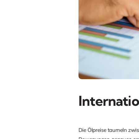
Internati
Die Ölpreise taumeln zwis