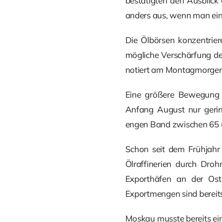
bestätigten den Ausblick
anders aus, wenn man eine
Die Ölbörsen konzentrie
mögliche Verschärfung de
notiert am Montagmorgen b
Eine größere Bewegung n
Anfang August nur gerin
engen Band zwischen 65 un
Schon seit dem Frühjahr 
Ölraffinerien durch Dro
Exporthäfen an der Osts
Exportmengen sind bereits
Moskau musste bereits ei