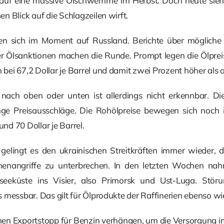
 auf eine massive Ölschwemme im Herbst. Doch heute sieh
n Blick auf die Schlagzeilen wirft.
ren sich im Moment auf Russland. Berichte über mögliche
r Ölsanktionen machen die Runde. Prompt legen die Ölprei
ei 67,2 Dollar je Barrel und damit zwei Prozent höher als
ach oben oder unten ist allerdings nicht erkennbar. Die
ge Preisausschläge. Die Rohölpreise bewegen sich noch 
d 70 Dollar je Barrel.
gelingt es den ukrainischen Streitkräften immer wieder, d
hnenangriffe zu unterbrechen. In den letzten Wochen na
eeküste ins Visier, also Primorsk und Ust-Luga. Stör
 messbar. Das gilt für Ölprodukte der Raffinerien ebenso wie
nen Exportstopp für Benzin verhängen, um die Versorgung im