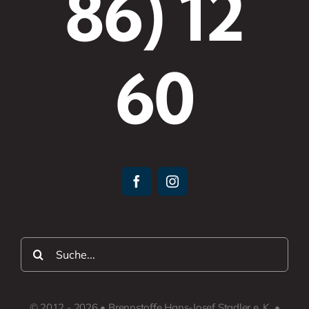
86) 12
60
Suche
nach:
© 2012 - 2026 • Brennstoffe Hans-Josef Stadler e. K. •