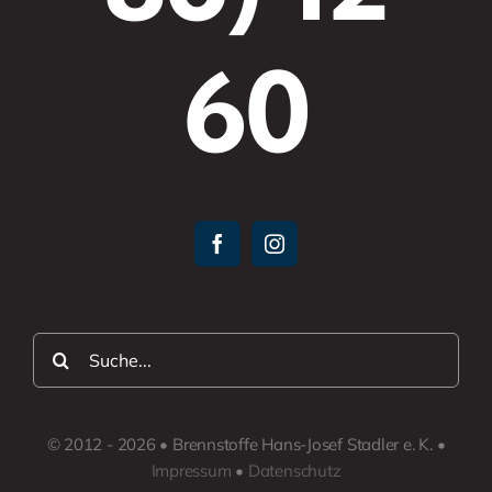
60
Suche
nach:
© 2012 - 2026 • Brennstoffe Hans-Josef Stadler e. K. •
Impressum
•
Datenschutz