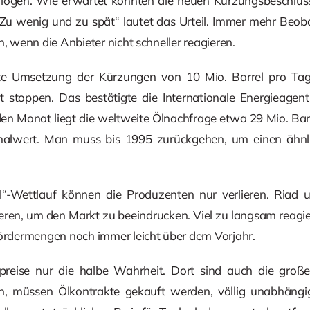
erflogen. Wie erwartet konnten die neuen Kürzungsbeschlüs
Zu wenig und zu spät“ lautet das Urteil. Immer mehr Beoba
h, wenn die Anbieter nicht schneller reagieren.
te Umsetzung der Kürzungen von 10 Mio. Barrel pro Tag
ht stoppen. Das bestätigte die Internationale Energieagent
en Monat liegt die weltweite Ölnachfrage etwa 29 Mio. Bar
malwert. Man muss bis 1995 zurückgehen, um einen ähn
l“-Wettlauf können die Produzenten nur verlieren. Riad
eren, um den Markt zu beeindrucken. Viel zu langsam reagi
Fördermengen noch immer leicht über dem Vorjahr.
preise nur die halbe Wahrheit. Dort sind auch die gro
ßen, müssen Ölkontrakte gekauft werden, völlig unabhängi