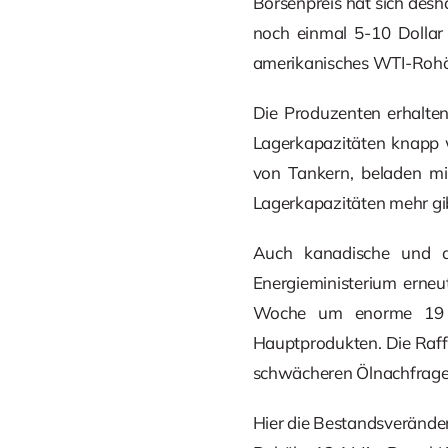
Börsenpreis hat sich desha
noch einmal 5-10 Dollar
amerikanisches WTI-Rohö
Die Produzenten erhalte
Lagerkapazitäten knapp 
von Tankern, beladen mi
Lagerkapazitäten mehr gi
Auch kanadische und a
Energieministerium erne
Woche um enorme 19 M
Hauptprodukten. Die Raffi
schwächeren Ölnachfrage 
Hier die Bestandsveränder