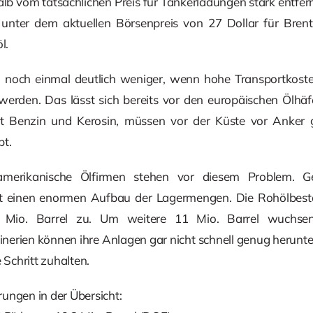
lb vom tatsächlichen Preis für Tankerladungen stark entfern
 unter dem aktuellen Börsenpreis von 27 Dollar für Brent
l.
n noch einmal deutlich weniger, wenn hohe Transportkoste
werden. Das lässt sich bereits vor den europäischen Ölhä
t Benzin und Kerosin, müssen vor der Küste vor Anker g
bt.
merikanische Ölfirmen stehen vor diesem Problem. G
ut einen enormen Aufbau der Lagermengen. Die Rohölbestän
io. Barrel zu. Um weitere 11 Mio. Barrel wuchsen
nerien können ihre Anlagen gar nicht schnell genug herunt
Schritt zuhalten.
ungen in der Übersicht: