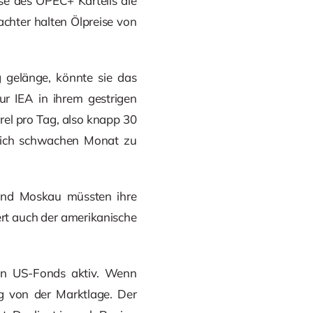
se des OPEC+ Kartells die
chter halten Ölpreise von
 gelänge, könnte sie das
ur IEA in ihrem gestrigen
rel pro Tag, also knapp 30
lich schwachen Monat zu
 und Moskau müssten ihre
ert auch der amerikanische
ßen US-Fonds aktiv. Wenn
g von der Marktlage. Der