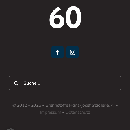
60
Suche
nach:
© 2012 - 2026 • Brennstoffe Hans-Josef Stadler e. K. •
Impressum
•
Datenschutz