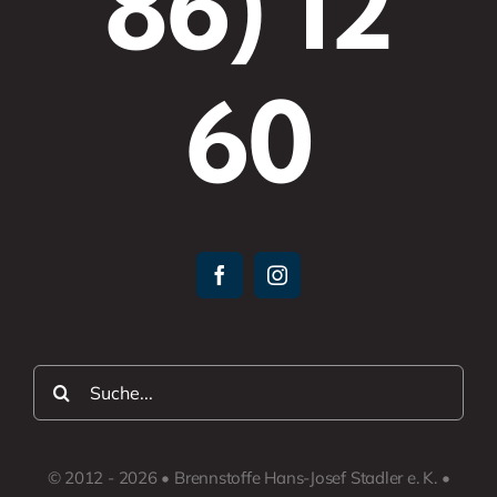
86) 12
60
Suche
nach:
© 2012 - 2026 • Brennstoffe Hans-Josef Stadler e. K. •