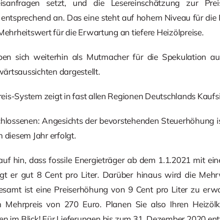
eisanfragen setzt, und die Lesereinschätzung zur Prei
 entsprechend an. Das eine steht auf hohem Niveau für die 
Mehrheitswert für die Erwartung an tiefere Heizölpreise.
ben sich weiterhin als Mutmacher für die Spekulation auf 
ärtsaussichten dargestellt.
is-System zeigt in fast allen Regionen Deutschlands Kaufs
chlossenen: Angesichts der bevorstehenden Steuerhöhung ist
 diesem Jahr erfolgt.
auf hin, dass fossile Energieträger ab dem 1.1.2021 mit e
gt er gut 8 Cent pro Liter. Darüber hinaus wird die Meh
samt ist eine Preiserhöhung von 9 Cent pro Liter zu erwar
ein Mehrpreis von 270 Euro. Planen Sie also Ihren Heizö
isten im Blick! Für Lieferungen bis zum 31. Dezember 2020 e