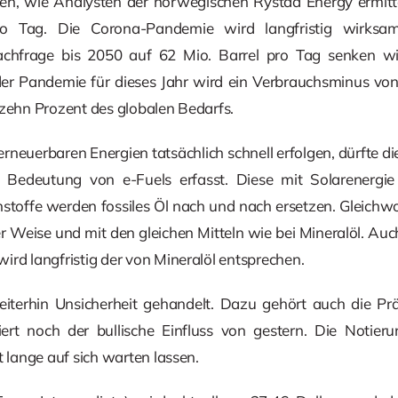
en, wie Analysten der norwegischen Rystad Energy ermitte
o Tag. Die Corona-Pandemie wird langfristig wirksa
lnachfrage bis 2050 auf 62 Mio. Barrel pro Tag senken w
der Pandemie für dieses Jahr wird ein Verbrauchsminus von
 zehn Prozent des globalen Bedarfs.
erneuerbaren Energien tatsächlich schnell erfolgen, dürfte 
 Bedeutung von e-Fuels erfasst. Diese mit Solarenergie 
nstoffe werden fossiles Öl nach und nach ersetzen. Gleichwo
er Weise und mit den gleichen Mitteln wie bei Mineralöl. Auc
ird langfristig der von Mineralöl entsprechen.
iterhin Unsicherheit gehandelt. Dazu gehört auch die Prä
rt noch der bullische Einfluss von gestern. Die Notieru
t lange auf sich warten lassen.