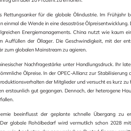
s Rettungsanker für die globale Ölindustrie. Im Frühjahr b
n einmal die Wende in eine desaströse Ölpreisentwicklung. D
rfolgreichen Energiemanagements. China nutzt wie kaum ei
 Auffüllen der Öllager. Die Geschwindigkeit, mit der en
trär zum globalen Mainstream zu agieren.
hinesischer Nachfragestärke unter Handlungsdruck. Ihr lat
mmliche Ölpreise. In der OPEC-Allianz zur Stabilisierung d
oduktionsverhalten der Mitglieder und versucht es kurz zu ha
 erstaunlich gut gegangen. Dennoch, der heterogene Hau
fallen.
mie beeinflusst der geplante schnelle Übergang zu er
. Der globale Rohölbedarf wird vermutlich schon 2028 mi