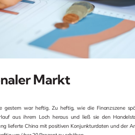
onaler Markt
e gestern war heftig. Zu heftig, wie die Finanzszene spä
rlauf aus ihrem Loch heraus und ließ sie den Handelst
ung lieferte China mit positiven Konjunkturdaten und der A
künftig um über 20 Prozent zu erhöhen.