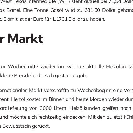
West Texas Intermediate (WTI) steht aktuell bei 71,54 Doll
as Barrel. Eine Tonne Gasöl wird zu 631,50 Dollar gehand
 Damit ist der Euro für 1,1731 Dollar zu haben.
r Markt
zur Wochenmitte wieder an, wie die aktuelle Heizölpreis-
leine Preisdelle, die sich gestern ergab.
ternationalen Markt verschaffte zu Wochenbeginn eine Ver
nt. Heizöl kostet im Binnenland heute Morgen wieder durch
ndardlieferung von 3000 Litern. Heizölkunden greifen noc
 und möchte sich rechtzeitig eindecken. Mit den zuletzt küh
s Bewusstsein gerückt.