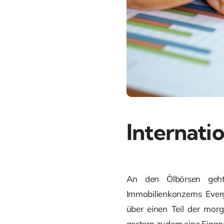
Internati
An den Ölbörsen geht 
Immobilienkonzerns Ever
über einen Teil der morg
gestern zudem eine Finanz