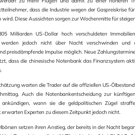
werden zu mehr Flügen und damit zu einer höheren Tre
teilnehmer, dass die Industrie wegen der Gaspreiskrise für
 wird. Diese Aussichten sorgen zur Wochenmitte für steigen
5 Milliarden US-Dollar hoch verschuldeten Immobilien
, werden jedoch nicht über Nacht verschwinden und d
sind preisdämpfende Impulse möglich. Neue Zahlungstermine
etzt, dass die chinesische Notenbank das Finanzsystem akt
.
chätzung warten die Trader auf die offiziellen US-Ölbesta
mittag. Auch die Notenbankentscheidung zur künftigen 
nkündigen, wann sie die geldpolitischen Zügel straff
ik erwarten Experten zu diesem Zeitpunkt jedoch nicht.
börsen setzen ihren Anstieg, der bereits in der Nacht bega