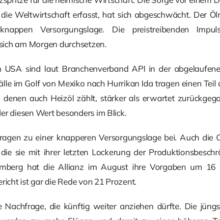
die Weltwirtschaft erfasst, hat sich abgeschwächt. Der Ölm
appen Versorgungslage. Die preistreibenden Impul
sich am Morgen durchsetzen.
n USA sind laut Branchenverband API in der abgelaufene
lle im Golf von Mexiko nach Hurrikan Ida tragen einen Teil 
zu denen auch Heizöl zählt, stärker als erwartet zurückgeg
er diesen Wert besonders im Blick.
ragen zu einer knapperen Versorgungslage bei. Auch die 
 die sie mit ihrer letzten Lockerung der Produktionsbesch
mberg hat die Allianz im August ihre Vorgaben um 16 P
cht ist gar die Rede von 21 Prozent.
 Nachfrage, die künftig weiter anziehen dürfte. Die jün