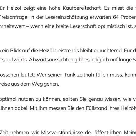
 Heizöl zeigt eine hohe Kaufbereitschaft. Es misst die 
Preisanfrage. In der Lesereinschätzung erwarten 64 Prozent
heitswert – wenn eine breite Leserschaft optimistisch ist, 
ein Blick auf die Heizölpreistrends bleibt ernüchternd: Für di
s aufwärts. Abwärtsaussichten gibt es lediglich auf lange S
lossenen lautet: Wer seinen Tank zeitnah füllen muss, kann
Preise aus dem Weg gehen.
timal nutzen zu können, sollten Sie genau wissen, wie vie
t Ihnen dabei. Mit ihm messen Sie den Füllstand Ihres Heizöl
er Zeit nehmen wir Missverständnisse der öffentlichen Mei