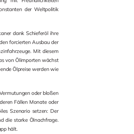
ing mit Freundlichkeiten
nstanten der Weltpolitik
ner dank Schieferöl ihre
den forcierten Ausbau der
nzinfahrzeuge. Mit diesem
pas von Ölimporten wächst
igende Ölpreise werden wie
n, Vermutungen oder bloßen
nderen Fällen Monate oder
iles Szenario setzen: Der
 die starke Ölnachfrage.
pp hält.