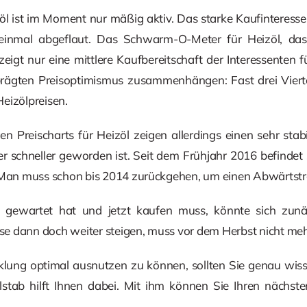
öl ist im Moment nur mäßig aktiv. Das starke Kaufinteress
t einmal abgeflaut. Das Schwarm-O-Meter für Heizöl, da
 zeigt nur eine mittlere Kaufbereitschaft der Interessenten 
rägten Preisoptimismus zusammenhängen: Fast drei Vierte
eizölpreisen.
gen Preischarts für Heizöl zeigen allerdings einen sehr sta
schneller geworden ist. Seit dem Frühjahr 2016 befindet s
. Man muss schon bis 2014 zurückgehen, um einen Abwärtstr
gewartet hat und jetzt kaufen muss, könnte sich zunäc
eise dann doch weiter steigen, muss vor dem Herbst nicht meh
lung optimal ausnutzen zu können, sollten Sie genau wisse
eilstab hilft Ihnen dabei. Mit ihm können Sie Ihren nächst