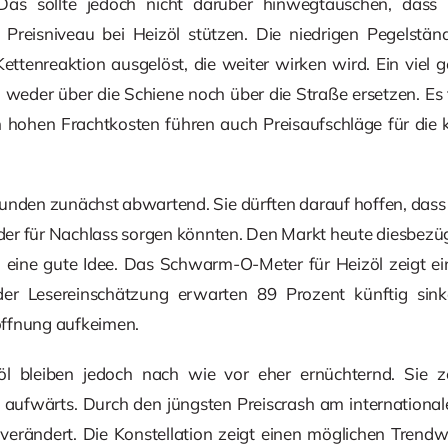
Das sollte jedoch nicht darüber hinwegtäuschen, dass 
 Preisniveau bei Heizöl stützen. Die niedrigen Pegelstän
ttenreaktion ausgelöst, die weiter wirken wird. Ein viel 
h weder über die Schiene noch über die Straße ersetzen. Es 
n hohen Frachtkosten führen auch Preisaufschläge für di
Kunden zunächst abwartend. Sie dürften darauf hoffen, das
er für Nachlass sorgen könnten. Den Markt heute diesbezügl
n, eine gute Idee. Das Schwarm-O-Meter für Heizöl zeigt ei
 der Lesereinschätzung erwarten 89 Prozent künftig sink
offnung aufkeimen.
zöl bleiben jedoch nach wie vor eher ernüchternd. Sie z
il aufwärts. Durch den jüngsten Preiscrash am international
 verändert. Die Konstellation zeigt einen möglichen Trend