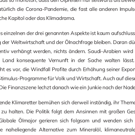
türlich die Corona-Pandemie, die fast alle anderen Impulse
che Kapitol oder das Klimadrama.
s einzelnen der drei genannten Aspekte ist kaum aufschlussr
g der Weltwirtschaft und der Ölnachfrage bleiben. Daran dü
entiv verhängt werden, nichts ändern. Saudi-Arabien wird 
 Land konsequente Vernunft in der Sache walten lässt. E
ht es vor, die Windfall Profite durch Erhöhung seiner Expo
timulus-Programme für Volk und Wirtschaft. Auch auf die
 Die Finanzszene lechzt danach wie ein Junkie nach der Nade
ende Klimaretter bemühen sich derweil inständig, ihr The
n zu halten. Die Politik folgt dem Ansinnen mit großen G
Globale Ölmajor gerieren sich folgsam und wenden sich de
naheliegende Alternative zum Mineralöl, klimaneutrale