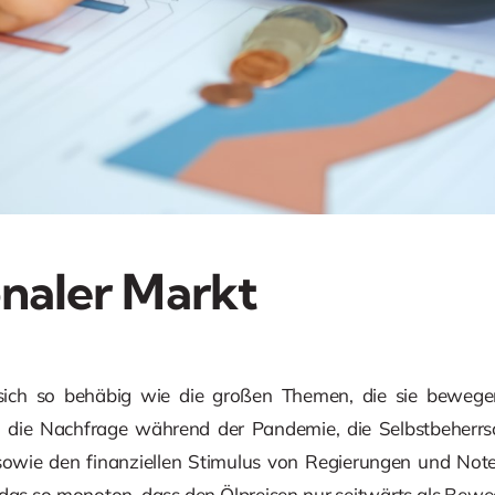
onaler Markt
 sich so behäbig wie die großen Themen, die sie bewege
die Nachfrage während der Pandemie, die Selbstbeherrs
sowie den finanziellen Stimulus von Regierungen und Not
t das so monoton, dass den Ölpreisen nur seitwärts als Bewe