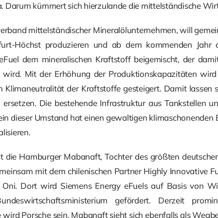
. Darum kümmert sich hierzulande die mittelständische Wirt
verband mittelständischer Mineralölunternehmen, will geme
nkfurt-Höchst produzieren und ab dem kommenden Jahr a
 eFuel dem mineralischen Kraftstoff beigemischt, der dam
r wird. Mit der Erhöhung der Produktionskapazitäten wird 
n Klimaneutralität der Kraftstoffe gesteigert. Damit lassen
ig ersetzen. Die bestehende Infrastruktur aus Tankstellen 
in dieser Umstand hat einen gewaltigen klimaschonenden Ef
lisieren.
ant die Hamburger Mabanaft, Tochter des größten deutschen 
insam mit dem chilenischen Partner Highly Innovative Fuels
u Oni. Dort wird Siemens Energy eFuels auf Basis von Win
deswirtschaftsministerium gefördert. Derzeit promi
e wird Porsche sein. Mabanaft sieht sich ebenfalls als Wegbe