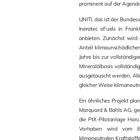
prominent auf der Agenda
UNITI, das ist der Bundes
Ineratec eFuels in Fra
anbieten. Zunächst wird
Anteil klimaunschädliche
Jahre bis zur vollständige
Mineralölbasis vollständ
ausgetauscht werden. Alle
gleicher Weise klimaneutra
Ein ähnliches Projekt pl
Marquard & Bahls AG, geme
die PtX-Pilotanlage Har
Vorhaben wird vom Bun
klimaneutralen Kraftstoff