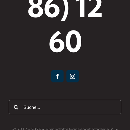
86) 12
60
Suche
nach:
© 2012 - 2026 • Brennstoffe Hans-Josef Stadler e. K. •