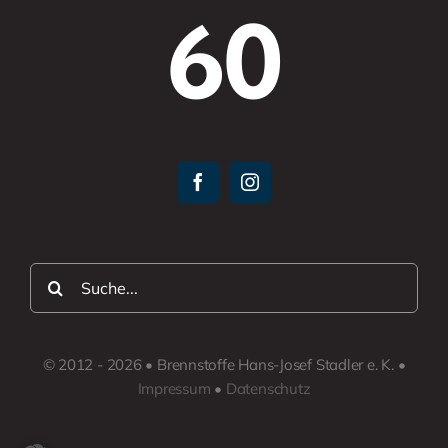
60
Suche
nach:
© 2012 - 2026 • Brennstoffe Hans-Josef Stadler e. K. •
Impressum
•
Datenschutz