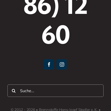
86) 12
60
Suche
nach:
© 2012 - 2026 • Brennstoffe Hans-Josef Stadler e. K. •