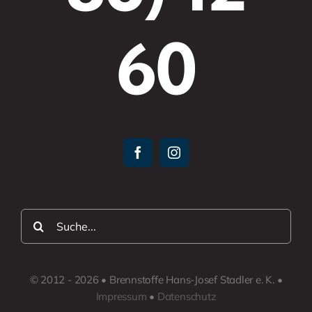
60
Suche
nach:
© 2012 - 2026 • Brennstoffe Hans-Josef Stadler e. K. •
Impressum
•
Datenschutz