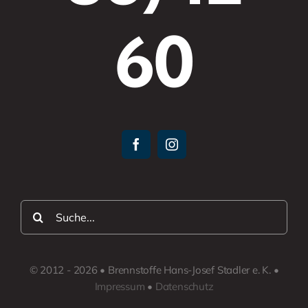
60
Suche
nach:
© 2012 - 2026 • Brennstoffe Hans-Josef Stadler e. K. •
Impressum
•
Datenschutz