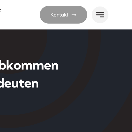
e
Kontakt
 Abkommen
 deuten