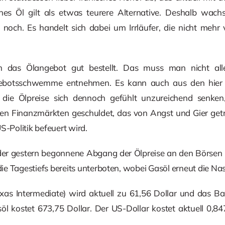
hes Öl gilt als etwas teurere Alternative. Deshalb wa
 noch. Es handelt sich dabei um Irrläufer, die nicht mehr 
m das Ölangebot gut bestellt. Das muss man nicht alle
ebotsschwemme entnehmen. Es kann auch aus den hier 
 die Ölpreise sich dennoch gefühlt unzureichend senke
den Finanzmärkten geschuldet, das von Angst und Gier getr
S-Politik befeuert wird.
der gestern begonnene Abgang der Ölpreise an den Börsen 
e Tagestiefs bereits unterboten, wobei Gasöl erneut die Nas
as Intermediate) wird aktuell zu 61,56 Dollar und das Bar
öl kostet 673,75 Dollar. Der US-Dollar kostet aktuell 0,84