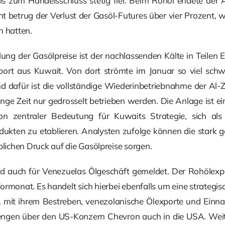
 bis zum Handelsschluss stetig fiel. Beim Rohöl endete der
t betrug der Verlust der Gasöl-Futures über vier Prozent, 
n hatten.
lung der Gasölpreise ist der nachlassenden Kälte in Teile
port aus Kuwait. Von dort strömte im Januar so viel schw
d dafür ist die vollständige Wiederinbetriebnahme der Al-Z
ge Zeit nur gedrosselt betrieben werden. Die Anlage ist ei
 zentraler Bedeutung für Kuwaits Strategie, sich als 
ukten zu etablieren. Analysten zufolge können die stark
blichen Druck auf die Gasölpreise sorgen.
ird auch für Venezuelas Ölgeschäft gemeldet. Der Rohölexp
monat. Es handelt sich hierbei ebenfalls um eine strategis
 mit ihrem Bestreben, venezolanische Ölexporte und Einna
engen über den US-Konzern Chevron auch in die USA. We