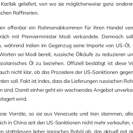
e Karibik geliefert, von wo sie möglicherweise ganz ander
schen Raffinerien.
en offenbar ein Rahmenabkommen für ihren Handel verab
ch mit Premierminister Modi verkündete. Demnach soll
, während Indien im Gegenzug seine Importe von US-Öl,
orten sei Modi bereit, russische Ölkäufe zu reduzieren un
olanisches Öl zu beziehen. Offiziell bestätigt ist diese V
st auch nicht klar, ob das Prozedere der US-Sanktionen geg
en soll. Fakt ist indes, dass die Lieferungen russischen Roh
en sind. Damit einher geht ein wachsendes Angebot unverkau
lagert wird.
ese Vorräte, so sie aus Venezuela und Iran stammen, alle
ich in China seit den US-Sanktionen nicht mehr verkaufen, w
n stattdessen lieber iranisches Rohöl ab, das aktuell mit